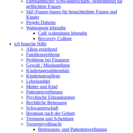
Ehrenamtlicher Schwangerschafts- begleitdienst für
geflüchtete Frauen
SkF-Frauen bauen für benachteiligte Frauen und
Kinder
Projekt Daheim
Wahnsinnig lebendig
Café wahnsinnig lebendig
Recovery College
ich brauche Hilfe
Allein erziehend
Familienprobleme
Probleme bei Finanzen
Gewalt / Misshandlung
Kindertagesstättenplatz
Kindertagespflege
Lebensmittel
Mutter und Kind
Patientenverfügung
Psychische Erkrankungen
Rechtliche Betreuung
Schwangerschaft
Beratung nach der Geburt
Trennung und Scheidung
Vorsorgevollmacht
Betreuungs- und Patientenverfügung