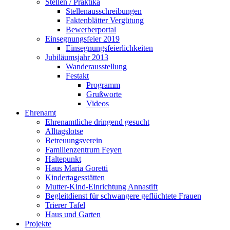
Stellen / Praktika
Stellenausschreibungen
Faktenblätter Vergütung
Bewerberportal
Einsegnungsfeier 2019
Einsegnungsfeierlichkeiten
Jubiläumsjahr 2013
Wanderausstellung
Festakt
Programm
Grußworte
Videos
Ehrenamt
Ehrenamtliche dringend gesucht
Alltagslotse
Betreuungsverein
Familienzentrum Feyen
Haltepunkt
Haus Maria Goretti
Kindertagesstätten
Mutter-Kind-Einrichtung Annastift
Begleitdienst für schwangere geflüchtete Frauen
Trierer Tafel
Haus und Garten
Projekte