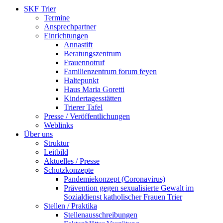
SKF Trier
Termine
Ansprechpartner
Einrichtungen
Annastift
Beratungszentrum
Frauennotruf
Familienzentrum forum feyen
Haltepunkt
Haus Maria Goretti
Kindertagesstätten
Trierer Tafel
Presse / Veröffentlichungen
Weblinks
Über uns
Struktur
Leitbild
Aktuelles / Presse
Schutzkonzepte
Pandemiekonzept (Coronavirus)
Prävention gegen sexualisierte Gewalt im
Sozialdienst katholischer Frauen Trier
Stellen / Praktika
Stellenausschreibungen