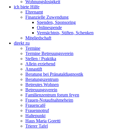
Wohnungslosigkeit
ich biete Hilfe
Ehrenamt
Finanzielle Zuwendung
Spenden, Sponsoring
Onlinespende
Vermächtnis, Stiften, Schenken
Mitgliedschaft
direkt zu
Termine
Termine Betreuungsverein
Stellen / Praktika
Allein erziehend
Annastift
Beratung bei Pränataldiagnostik
Beratungszentrum
Betreutes Wohnen
Betreuungsverein
Familienzentrum forum feyen
Frauen-Notaufnahmeheim
Frauencafé
Frauennotruf
Haltepunkt
Haus Maria Goretti
Trierer Tafel