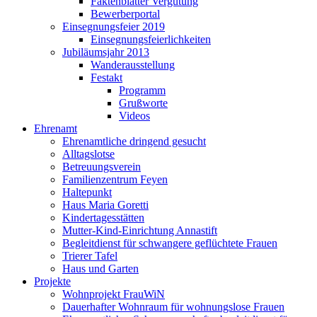
Faktenblätter Vergütung
Bewerberportal
Einsegnungsfeier 2019
Einsegnungsfeierlichkeiten
Jubiläumsjahr 2013
Wanderausstellung
Festakt
Programm
Grußworte
Videos
Ehrenamt
Ehrenamtliche dringend gesucht
Alltagslotse
Betreuungsverein
Familienzentrum Feyen
Haltepunkt
Haus Maria Goretti
Kindertagesstätten
Mutter-Kind-Einrichtung Annastift
Begleitdienst für schwangere geflüchtete Frauen
Trierer Tafel
Haus und Garten
Projekte
Wohnprojekt FrauWiN
Dauerhafter Wohnraum für wohnungslose Frauen