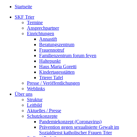
Startseite
SKF Trier
Termine
Ansprechpartner
Einrichtungen
Annastift
Beratungszentrum
Frauennotruf
Familienzentrum forum feyen
Haltepunkt
Haus Maria Goretti
Kindertagesstätten
Trierer Tafel
Presse / Veröffentlichungen
Weblinks
Über uns
Struktur
Leitbild
Aktuelles / Presse
Schutzkonzepte
Pandemiekonzept (Coronavirus)
Prävention gegen sexualisierte Gewalt im
Sozialdienst katholischer Frauen Trier