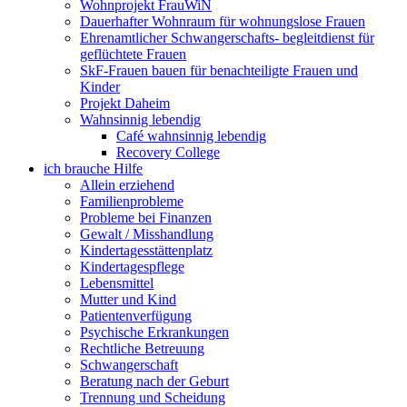
Wohnprojekt FrauWiN
Dauerhafter Wohnraum für wohnungslose Frauen
Ehrenamtlicher Schwangerschafts- begleitdienst für
geflüchtete Frauen
SkF-Frauen bauen für benachteiligte Frauen und
Kinder
Projekt Daheim
Wahnsinnig lebendig
Café wahnsinnig lebendig
Recovery College
ich brauche Hilfe
Allein erziehend
Familienprobleme
Probleme bei Finanzen
Gewalt / Misshandlung
Kindertagesstättenplatz
Kindertagespflege
Lebensmittel
Mutter und Kind
Patientenverfügung
Psychische Erkrankungen
Rechtliche Betreuung
Schwangerschaft
Beratung nach der Geburt
Trennung und Scheidung