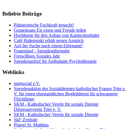
Beliebte Beiträge
Pädagogische Fachkraft gesucht!
Gemeinsam Eis essen und Freude teilen
Hochbeete für den Anbau von Kaninchenfutter
Café Haltepunkt erhält neuen Anstrich
Auf der Suche nach einem Ehrenamt?
Frauenlauf - Spendenübergabe
Freiwilliges Soziales Jahr
Spendenaufruf für Ambulante Psychotherapie
Weblinks
startsocial e.V.
Spendenaktion des Sozialdienstes katholischer Frauen Trier e.
V. für einen ehrenamtlichen Begleitdienst für schwangere
Flüchtlinge
SKM - Katholischer Verein für soziale Dienste
Diözesanverein Trier e. V.
SKM - Katholischer Verein für soziale Dienste
SkF Zentrale
Pfarrei St. Matthias