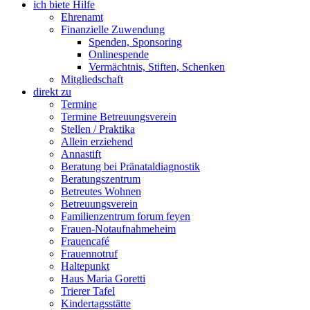
ich biete Hilfe
Ehrenamt
Finanzielle Zuwendung
Spenden, Sponsoring
Onlinespende
Vermächtnis, Stiften, Schenken
Mitgliedschaft
direkt zu
Termine
Termine Betreuungsverein
Stellen / Praktika
Allein erziehend
Annastift
Beratung bei Pränataldiagnostik
Beratungszentrum
Betreutes Wohnen
Betreuungsverein
Familienzentrum forum feyen
Frauen-Notaufnahmeheim
Frauencafé
Frauennotruf
Haltepunkt
Haus Maria Goretti
Trierer Tafel
Kindertagsstätte