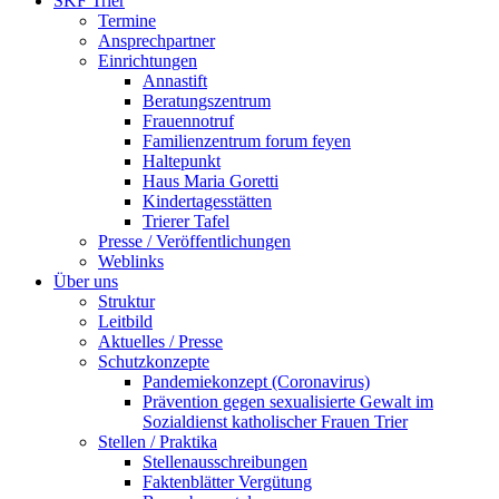
SKF Trier
Termine
Ansprechpartner
Einrichtungen
Annastift
Beratungszentrum
Frauennotruf
Familienzentrum forum feyen
Haltepunkt
Haus Maria Goretti
Kindertagesstätten
Trierer Tafel
Presse / Veröffentlichungen
Weblinks
Über uns
Struktur
Leitbild
Aktuelles / Presse
Schutzkonzepte
Pandemiekonzept (Coronavirus)
Prävention gegen sexualisierte Gewalt im
Sozialdienst katholischer Frauen Trier
Stellen / Praktika
Stellenausschreibungen
Faktenblätter Vergütung