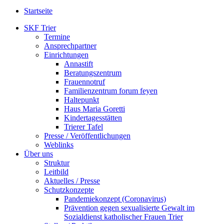
Startseite
SKF Trier
Termine
Ansprechpartner
Einrichtungen
Annastift
Beratungszentrum
Frauennotruf
Familienzentrum forum feyen
Haltepunkt
Haus Maria Goretti
Kindertagesstätten
Trierer Tafel
Presse / Veröffentlichungen
Weblinks
Über uns
Struktur
Leitbild
Aktuelles / Presse
Schutzkonzepte
Pandemiekonzept (Coronavirus)
Prävention gegen sexualisierte Gewalt im
Sozialdienst katholischer Frauen Trier