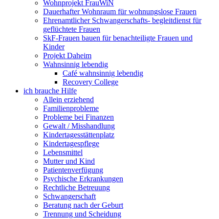
Wohnprojekt FrauWiN
Dauerhafter Wohnraum für wohnungslose Frauen
Ehrenamtlicher Schwangerschafts- begleitdienst für
geflüchtete Frauen
SkF-Frauen bauen für benachteiligte Frauen und
Kinder
Projekt Daheim
Wahnsinnig lebendig
Café wahnsinnig lebendig
Recovery College
ich brauche Hilfe
Allein erziehend
Familienprobleme
Probleme bei Finanzen
Gewalt / Misshandlung
Kindertagesstättenplatz
Kindertagespflege
Lebensmittel
Mutter und Kind
Patientenverfügung
Psychische Erkrankungen
Rechtliche Betreuung
Schwangerschaft
Beratung nach der Geburt
Trennung und Scheidung