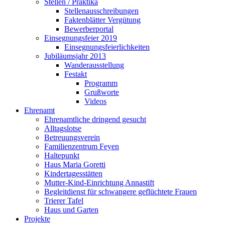
Stellen / Praktika
Stellenausschreibungen
Faktenblätter Vergütung
Bewerberportal
Einsegnungsfeier 2019
Einsegnungsfeierlichkeiten
Jubiläumsjahr 2013
Wanderausstellung
Festakt
Programm
Grußworte
Videos
Ehrenamt
Ehrenamtliche dringend gesucht
Alltagslotse
Betreuungsverein
Familienzentrum Feyen
Haltepunkt
Haus Maria Goretti
Kindertagesstätten
Mutter-Kind-Einrichtung Annastift
Begleitdienst für schwangere geflüchtete Frauen
Trierer Tafel
Haus und Garten
Projekte