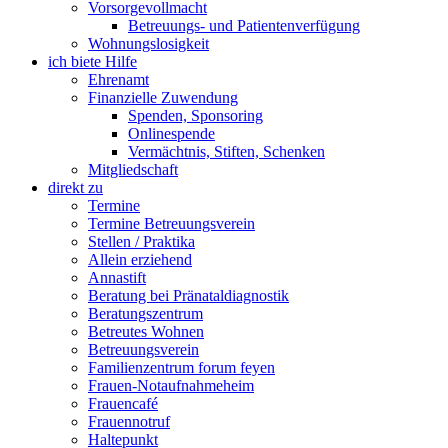
Vorsorgevollmacht
Betreuungs- und Patientenverfügung
Wohnungslosigkeit
ich biete Hilfe
Ehrenamt
Finanzielle Zuwendung
Spenden, Sponsoring
Onlinespende
Vermächtnis, Stiften, Schenken
Mitgliedschaft
direkt zu
Termine
Termine Betreuungsverein
Stellen / Praktika
Allein erziehend
Annastift
Beratung bei Pränataldiagnostik
Beratungszentrum
Betreutes Wohnen
Betreuungsverein
Familienzentrum forum feyen
Frauen-Notaufnahmeheim
Frauencafé
Frauennotruf
Haltepunkt