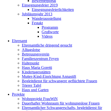
Bewerberportal
Einsegnungsfeier 2019
Einsegnungsfeierlichkeiten
Jubiläumsjahr 2013
Wanderausstellung
Festakt
Programm
Grußworte
Videos
Ehrenamt
Ehrenamtliche dringend gesucht
Alltagslotse
Betreuungsverein
Familienzentrum Feyen
Haltepunkt
Haus Maria Goretti
Kindertagesstätten
Mutter-Kind-Einrichtung Annastift
Begleitdienst für schwangere geflüchtete Frauen
Trierer Tafel
Haus und Garten
Projekte
Wohnprojekt FrauWiN
Dauerhafter Wohnraum für wohnungslose Frauen
Ehrenamtlicher Schwangerschafts- begleitdienst für