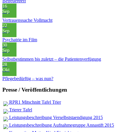
Betreuertreff
16
Sep
Vertrauenssache Vollmacht
22
Sep
Psychatrie im Film
30
Sep
Selbstbestimmen bis zuletzt – die Patientenverfügung
28
Okt
Pflegebedürftig – was nun?
Presse / Veröffentlichungen
RPR1 Mitschnitt Tafel Trier
Trierer Tafel
Leistungsbeschreibung Verselbststaendigung 2015
Leistungsbeschreibung Aufnahmegruppe Annastift 2015