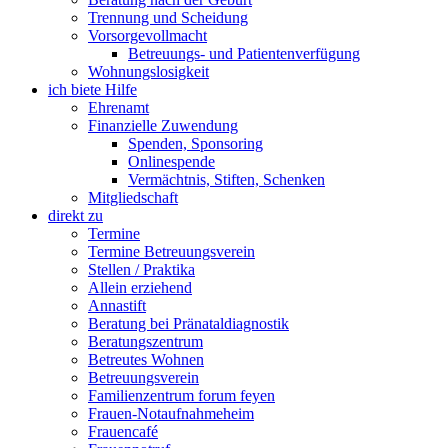
Trennung und Scheidung
Vorsorgevollmacht
Betreuungs- und Patientenverfügung
Wohnungslosigkeit
ich biete Hilfe
Ehrenamt
Finanzielle Zuwendung
Spenden, Sponsoring
Onlinespende
Vermächtnis, Stiften, Schenken
Mitgliedschaft
direkt zu
Termine
Termine Betreuungsverein
Stellen / Praktika
Allein erziehend
Annastift
Beratung bei Pränataldiagnostik
Beratungszentrum
Betreutes Wohnen
Betreuungsverein
Familienzentrum forum feyen
Frauen-Notaufnahmeheim
Frauencafé