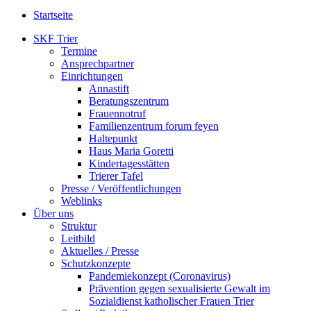
Startseite
SKF Trier
Termine
Ansprechpartner
Einrichtungen
Annastift
Beratungszentrum
Frauennotruf
Familienzentrum forum feyen
Haltepunkt
Haus Maria Goretti
Kindertagesstätten
Trierer Tafel
Presse / Veröffentlichungen
Weblinks
Über uns
Struktur
Leitbild
Aktuelles / Presse
Schutzkonzepte
Pandemiekonzept (Coronavirus)
Prävention gegen sexualisierte Gewalt im
Sozialdienst katholischer Frauen Trier