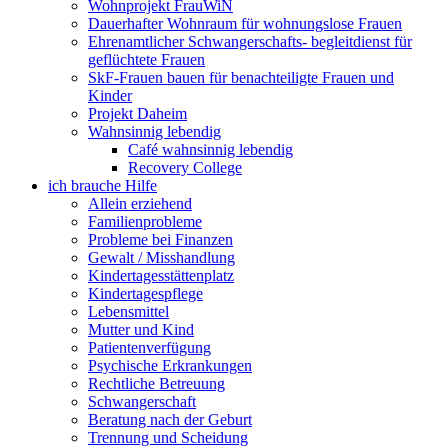
Wohnprojekt FrauWiN
Dauerhafter Wohnraum für wohnungslose Frauen
Ehrenamtlicher Schwangerschafts- begleitdienst für
geflüchtete Frauen
SkF-Frauen bauen für benachteiligte Frauen und
Kinder
Projekt Daheim
Wahnsinnig lebendig
Café wahnsinnig lebendig
Recovery College
ich brauche Hilfe
Allein erziehend
Familienprobleme
Probleme bei Finanzen
Gewalt / Misshandlung
Kindertagesstättenplatz
Kindertagespflege
Lebensmittel
Mutter und Kind
Patientenverfügung
Psychische Erkrankungen
Rechtliche Betreuung
Schwangerschaft
Beratung nach der Geburt
Trennung und Scheidung