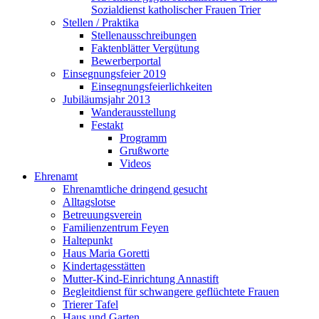
Sozialdienst katholischer Frauen Trier
Stellen / Praktika
Stellenausschreibungen
Faktenblätter Vergütung
Bewerberportal
Einsegnungsfeier 2019
Einsegnungsfeierlichkeiten
Jubiläumsjahr 2013
Wanderausstellung
Festakt
Programm
Grußworte
Videos
Ehrenamt
Ehrenamtliche dringend gesucht
Alltagslotse
Betreuungsverein
Familienzentrum Feyen
Haltepunkt
Haus Maria Goretti
Kindertagesstätten
Mutter-Kind-Einrichtung Annastift
Begleitdienst für schwangere geflüchtete Frauen
Trierer Tafel
Haus und Garten