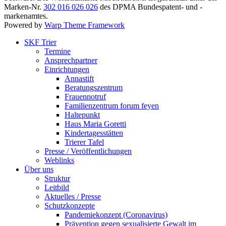
Marken-Nr.
302 016 026 026
des DPMA Bundespatent- und -
markenamtes.
Powered by
Warp Theme Framework
SKF Trier
Termine
Ansprechpartner
Einrichtungen
Annastift
Beratungszentrum
Frauennotruf
Familienzentrum forum feyen
Haltepunkt
Haus Maria Goretti
Kindertagesstätten
Trierer Tafel
Presse / Veröffentlichungen
Weblinks
Über uns
Struktur
Leitbild
Aktuelles / Presse
Schutzkonzepte
Pandemiekonzept (Coronavirus)
Prävention gegen sexualisierte Gewalt im