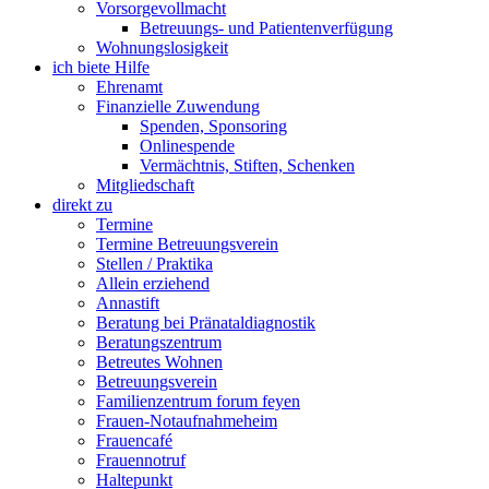
Vorsorgevollmacht
Betreuungs- und Patientenverfügung
Wohnungslosigkeit
ich biete Hilfe
Ehrenamt
Finanzielle Zuwendung
Spenden, Sponsoring
Onlinespende
Vermächtnis, Stiften, Schenken
Mitgliedschaft
direkt zu
Termine
Termine Betreuungsverein
Stellen / Praktika
Allein erziehend
Annastift
Beratung bei Pränataldiagnostik
Beratungszentrum
Betreutes Wohnen
Betreuungsverein
Familienzentrum forum feyen
Frauen-Notaufnahmeheim
Frauencafé
Frauennotruf
Haltepunkt