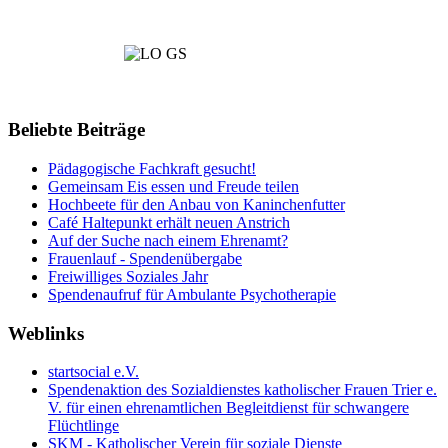
Beliebte Beiträge
Pädagogische Fachkraft gesucht!
Gemeinsam Eis essen und Freude teilen
Hochbeete für den Anbau von Kaninchenfutter
Café Haltepunkt erhält neuen Anstrich
Auf der Suche nach einem Ehrenamt?
Frauenlauf - Spendenübergabe
Freiwilliges Soziales Jahr
Spendenaufruf für Ambulante Psychotherapie
Weblinks
startsocial e.V.
Spendenaktion des Sozialdienstes katholischer Frauen Trier e.
V. für einen ehrenamtlichen Begleitdienst für schwangere
Flüchtlinge
SKM - Katholischer Verein für soziale Dienste