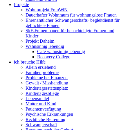
Projekte
Wohnprojekt FrauWiN
Dauerhafter Wohnraum für wohnungslose Frauen
Ehrenamtlicher Schwangerschafts- begleitdienst für
geflüchtete Frauen
SkF-Frauen bauen für benachteiligte Frauen und
Kinder
Projekt Daheim
Wahnsinnig lebendig
Café wahnsinnig lebendig
Recovery College
ich brauche Hilfe
Allein erziehend
Familienprobleme
Probleme bei Finanzen
Gewalt / Misshandlung
Kindertagesstättenplatz
Kindertagespflege
Lebensmittel
Mutter und Kind
Patientenverfügung
Psychische Erkrankungen
Rechtliche Betreuung
Schwangerschaft
Beratung nach der Geburt