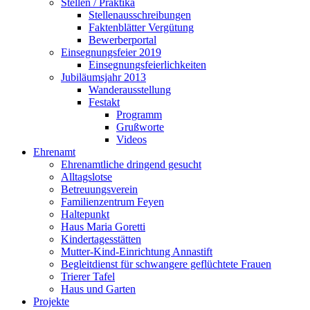
Stellen / Praktika
Stellenausschreibungen
Faktenblätter Vergütung
Bewerberportal
Einsegnungsfeier 2019
Einsegnungsfeierlichkeiten
Jubiläumsjahr 2013
Wanderausstellung
Festakt
Programm
Grußworte
Videos
Ehrenamt
Ehrenamtliche dringend gesucht
Alltagslotse
Betreuungsverein
Familienzentrum Feyen
Haltepunkt
Haus Maria Goretti
Kindertagesstätten
Mutter-Kind-Einrichtung Annastift
Begleitdienst für schwangere geflüchtete Frauen
Trierer Tafel
Haus und Garten
Projekte