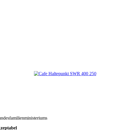
undesfamilienministeriums
kzeptabel