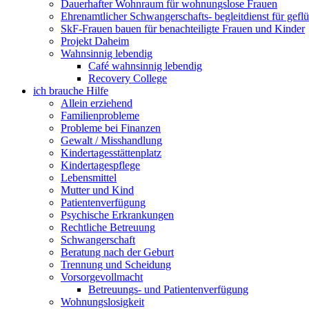
Dauerhafter Wohnraum für wohnungslose Frauen
Ehrenamtlicher Schwangerschafts- begleitdienst für gefl
SkF-Frauen bauen für benachteiligte Frauen und Kinder
Projekt Daheim
Wahnsinnig lebendig
Café wahnsinnig lebendig
Recovery College
ich brauche Hilfe
Allein erziehend
Familienprobleme
Probleme bei Finanzen
Gewalt / Misshandlung
Kindertagesstättenplatz
Kindertagespflege
Lebensmittel
Mutter und Kind
Patientenverfügung
Psychische Erkrankungen
Rechtliche Betreuung
Schwangerschaft
Beratung nach der Geburt
Trennung und Scheidung
Vorsorgevollmacht
Betreuungs- und Patientenverfügung
Wohnungslosigkeit