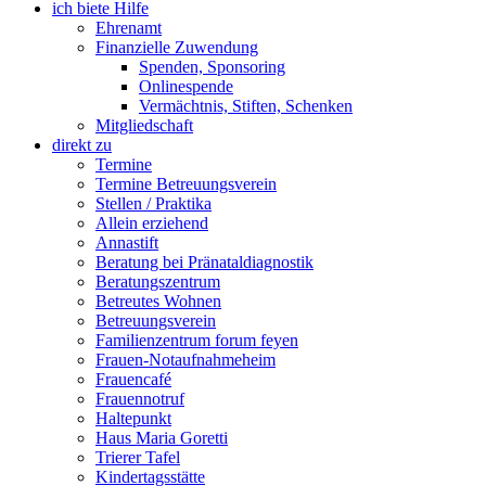
ich biete Hilfe
Ehrenamt
Finanzielle Zuwendung
Spenden, Sponsoring
Onlinespende
Vermächtnis, Stiften, Schenken
Mitgliedschaft
direkt zu
Termine
Termine Betreuungsverein
Stellen / Praktika
Allein erziehend
Annastift
Beratung bei Pränataldiagnostik
Beratungszentrum
Betreutes Wohnen
Betreuungsverein
Familienzentrum forum feyen
Frauen-Notaufnahmeheim
Frauencafé
Frauennotruf
Haltepunkt
Haus Maria Goretti
Trierer Tafel
Kindertagsstätte