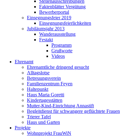
Stellenausschreibungen
Faktenblätter Vergütung
Bewerberportal
Einsegnungsfeier 2019
Einsegnungsfeierlichkeiten
Jubiläumsjahr 2013
Wanderausstellung
Festakt
Programm
Grußworte
Videos
Ehrenamt
Ehrenamtliche dringend gesucht
Alltagslotse
Betreuungsverein
Familienzentrum Feyen
Haltepunkt
Haus Maria Goretti
Kindertagesstätten
Mutter-Kind-Einrichtung Annastift
Begleitdienst für schwangere geflüchtete Frauen
Trierer Tafel
Haus und Garten
Projekte
Wohnprojekt FrauWiN