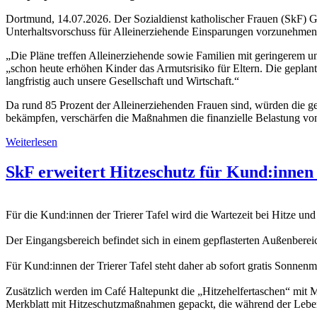
Dortmund, 14.07.2026. Der Sozialdienst katholischer Frauen (SkF) G
Unterhaltsvorschuss für Alleinerziehende Einsparungen vorzunehmen
„Die Pläne treffen Alleinerziehende sowie Familien mit geringerem 
„schon heute erhöhen Kinder das Armutsrisiko für Eltern. Die gepl
langfristig auch unsere Gesellschaft und Wirtschaft.“
Da rund 85 Prozent der Alleinerziehenden Frauen sind, würden die ge
bekämpfen, verschärfen die Maßnahmen die finanzielle Belastung von
Weiterlesen
SkF erweitert Hitzeschutz für Kund:innen 
Für die Kund:innen der Trierer Tafel wird die Wartezeit bei Hitze un
Der Eingangsbereich befindet sich in einem gepflasterten Außenbereic
Für Kund:innen der Trierer Tafel steht daher ab sofort gratis Sonne
Zusätzlich werden im Café Haltepunkt die „Hitzehelfertaschen“ mit
Merkblatt mit Hitzeschutzmaßnahmen gepackt, die während der Lebens