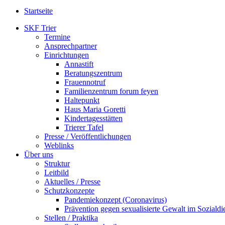
Startseite
SKF Trier
Termine
Ansprechpartner
Einrichtungen
Annastift
Beratungszentrum
Frauennotruf
Familienzentrum forum feyen
Haltepunkt
Haus Maria Goretti
Kindertagesstätten
Trierer Tafel
Presse / Veröffentlichungen
Weblinks
Über uns
Struktur
Leitbild
Aktuelles / Presse
Schutzkonzepte
Pandemiekonzept (Coronavirus)
Prävention gegen sexualisierte Gewalt im Sozialdie
Stellen / Praktika