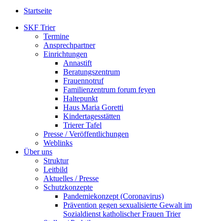
Startseite
SKF Trier
Termine
Ansprechpartner
Einrichtungen
Annastift
Beratungszentrum
Frauennotruf
Familienzentrum forum feyen
Haltepunkt
Haus Maria Goretti
Kindertagesstätten
Trierer Tafel
Presse / Veröffentlichungen
Weblinks
Über uns
Struktur
Leitbild
Aktuelles / Presse
Schutzkonzepte
Pandemiekonzept (Coronavirus)
Prävention gegen sexualisierte Gewalt im
Sozialdienst katholischer Frauen Trier