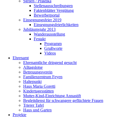
Stellen / Praktika
Stellenausschreibungen
Faktenblätter Vergütung
Bewerberportal
Einsegnungsfeier 2019
Einsegnungsfeierlichkeiten
Jubiläumsjahr 2013
Wanderausstellung
Festakt
Programm
Grußworte
Videos
Ehrenamt
Ehrenamtliche dringend gesucht
Alltagslotse
Betreuungsverein
Familienzentrum Feyen
Haltepunkt
Haus Maria Goretti
Kindertagesstätten
Mutter-Kind-Einrichtung Annastift
Begleitdienst für schwangere geflüchtete Frauen
Trierer Tafel
Haus und Garten
Projekte