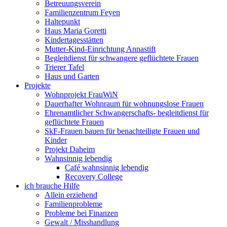
Betreuungsverein
Familienzentrum Feyen
Haltepunkt
Haus Maria Goretti
Kindertagesstätten
Mutter-Kind-Einrichtung Annastift
Begleitdienst für schwangere geflüchtete Frauen
Trierer Tafel
Haus und Garten
Projekte
Wohnprojekt FrauWiN
Dauerhafter Wohnraum für wohnungslose Frauen
Ehrenamtlicher Schwangerschafts- begleitdienst für
geflüchtete Frauen
SkF-Frauen bauen für benachteiligte Frauen und
Kinder
Projekt Daheim
Wahnsinnig lebendig
Café wahnsinnig lebendig
Recovery College
ich brauche Hilfe
Allein erziehend
Familienprobleme
Probleme bei Finanzen
Gewalt / Misshandlung