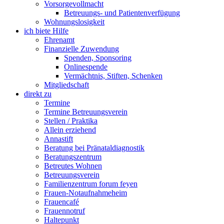
Vorsorgevollmacht
Betreuungs- und Patientenverfügung
Wohnungslosigkeit
ich biete Hilfe
Ehrenamt
Finanzielle Zuwendung
Spenden, Sponsoring
Onlinespende
Vermächtnis, Stiften, Schenken
Mitgliedschaft
direkt zu
Termine
Termine Betreuungsverein
Stellen / Praktika
Allein erziehend
Annastift
Beratung bei Pränataldiagnostik
Beratungszentrum
Betreutes Wohnen
Betreuungsverein
Familienzentrum forum feyen
Frauen-Notaufnahmeheim
Frauencafé
Frauennotruf
Haltepunkt