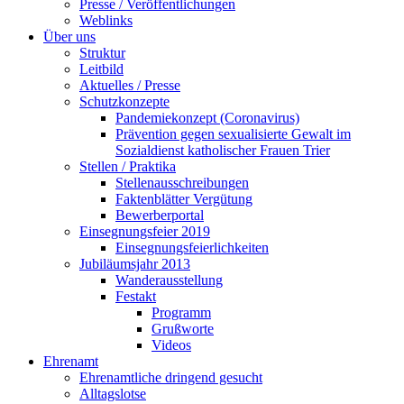
Presse / Veröffentlichungen
Weblinks
Über uns
Struktur
Leitbild
Aktuelles / Presse
Schutzkonzepte
Pandemiekonzept (Coronavirus)
Prävention gegen sexualisierte Gewalt im
Sozialdienst katholischer Frauen Trier
Stellen / Praktika
Stellenausschreibungen
Faktenblätter Vergütung
Bewerberportal
Einsegnungsfeier 2019
Einsegnungsfeierlichkeiten
Jubiläumsjahr 2013
Wanderausstellung
Festakt
Programm
Grußworte
Videos
Ehrenamt
Ehrenamtliche dringend gesucht
Alltagslotse