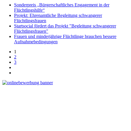
Sonderpreis „Bürgerschaftliches Engagement in der
Flüchtlingshilfe“
Projekt: Ehrenamtliche Begleitung schwangerer
Flüchtlingsfrauen
Startsocial fördert das Projekt "Begleitung schwangerer
Flüchtlingsfrauen"
Frauen und minderjährige Flüchtlinge brauchen bessere
Aufnahmebedingungen
1
2
3