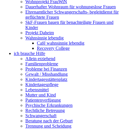
Wohnprojekt FrauWiN
Dauerhafter Wohnraum für wohnungslose Frauen
Ehrenamtlicher Schwangerschafts- begleitdienst für
geflüchtete Frauen
SkF-Frauen bauen für benachteiligte Frauen und
Kinder
Projekt Daheim
Wahnsinnig lebendig
Café wahnsinnig lebendig
Recovery College
ich brauche Hilfe
Allein erziehend
Familienprobleme
Probleme bei Finanzen
Gewalt / Misshandlung
Kindertagesstättenplatz
Kindertagespflege
Lebensmittel
Mutter und Kind
Patientenverfügung
Psychische Erkrankungen
Rechtliche Betreuung
Schwangerschaft
Beratung nach der Geburt
Trennung und Scheidung