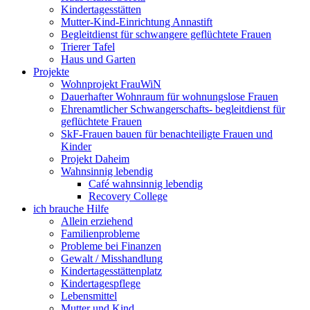
Kindertagesstätten
Mutter-Kind-Einrichtung Annastift
Begleitdienst für schwangere geflüchtete Frauen
Trierer Tafel
Haus und Garten
Projekte
Wohnprojekt FrauWiN
Dauerhafter Wohnraum für wohnungslose Frauen
Ehrenamtlicher Schwangerschafts- begleitdienst für
geflüchtete Frauen
SkF-Frauen bauen für benachteiligte Frauen und
Kinder
Projekt Daheim
Wahnsinnig lebendig
Café wahnsinnig lebendig
Recovery College
ich brauche Hilfe
Allein erziehend
Familienprobleme
Probleme bei Finanzen
Gewalt / Misshandlung
Kindertagesstättenplatz
Kindertagespflege
Lebensmittel
Mutter und Kind