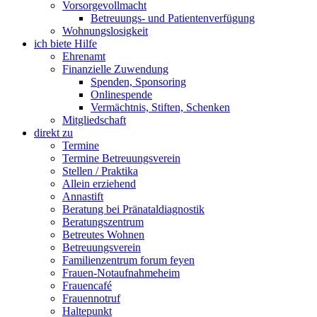
Vorsorgevollmacht
Betreuungs- und Patientenverfügung
Wohnungslosigkeit
ich biete Hilfe
Ehrenamt
Finanzielle Zuwendung
Spenden, Sponsoring
Onlinespende
Vermächtnis, Stiften, Schenken
Mitgliedschaft
direkt zu
Termine
Termine Betreuungsverein
Stellen / Praktika
Allein erziehend
Annastift
Beratung bei Pränataldiagnostik
Beratungszentrum
Betreutes Wohnen
Betreuungsverein
Familienzentrum forum feyen
Frauen-Notaufnahmeheim
Frauencafé
Frauennotruf
Haltepunkt