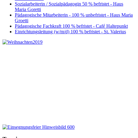
Sozialarbeiterin / Sozialpädagogin 50 % befristet - Haus
Maria Goretti
Pädagogische Mitarbeiterin - 100 % unbefristet - Haus Maria
Groetti
Pädagogische Fachkraft 100 % befristet - Café Haltepunkt
Einrichtungsleitung (w/m/d) 100 % befristet - St. Valerius