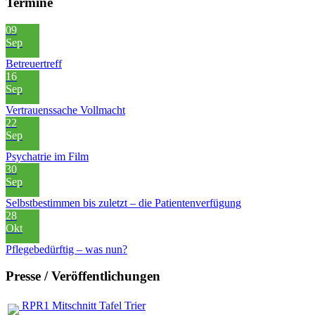
Termine
09
Sep
Betreuertreff
16
Sep
Vertrauenssache Vollmacht
22
Sep
Psychatrie im Film
30
Sep
Selbstbestimmen bis zuletzt – die Patientenverfügung
28
Okt
Pflegebedürftig – was nun?
Presse / Veröffentlichungen
RPR1 Mitschnitt Tafel Trier