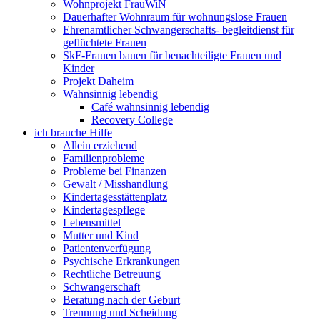
Wohnprojekt FrauWiN
Dauerhafter Wohnraum für wohnungslose Frauen
Ehrenamtlicher Schwangerschafts- begleitdienst für
geflüchtete Frauen
SkF-Frauen bauen für benachteiligte Frauen und
Kinder
Projekt Daheim
Wahnsinnig lebendig
Café wahnsinnig lebendig
Recovery College
ich brauche Hilfe
Allein erziehend
Familienprobleme
Probleme bei Finanzen
Gewalt / Misshandlung
Kindertagesstättenplatz
Kindertagespflege
Lebensmittel
Mutter und Kind
Patientenverfügung
Psychische Erkrankungen
Rechtliche Betreuung
Schwangerschaft
Beratung nach der Geburt
Trennung und Scheidung