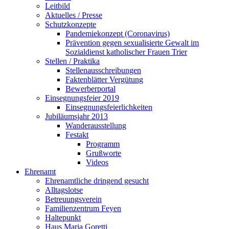
Leitbild
Aktuelles / Presse
Schutzkonzepte
Pandemiekonzept (Coronavirus)
Prävention gegen sexualisierte Gewalt im
Sozialdienst katholischer Frauen Trier
Stellen / Praktika
Stellenausschreibungen
Faktenblätter Vergütung
Bewerberportal
Einsegnungsfeier 2019
Einsegnungsfeierlichkeiten
Jubiläumsjahr 2013
Wanderausstellung
Festakt
Programm
Grußworte
Videos
Ehrenamt
Ehrenamtliche dringend gesucht
Alltagslotse
Betreuungsverein
Familienzentrum Feyen
Haltepunkt
Haus Maria Goretti