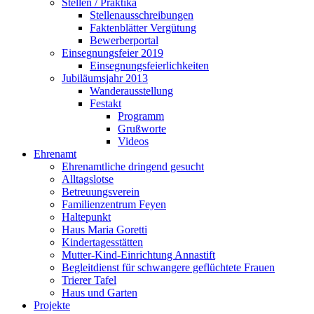
Stellen / Praktika
Stellenausschreibungen
Faktenblätter Vergütung
Bewerberportal
Einsegnungsfeier 2019
Einsegnungsfeierlichkeiten
Jubiläumsjahr 2013
Wanderausstellung
Festakt
Programm
Grußworte
Videos
Ehrenamt
Ehrenamtliche dringend gesucht
Alltagslotse
Betreuungsverein
Familienzentrum Feyen
Haltepunkt
Haus Maria Goretti
Kindertagesstätten
Mutter-Kind-Einrichtung Annastift
Begleitdienst für schwangere geflüchtete Frauen
Trierer Tafel
Haus und Garten
Projekte