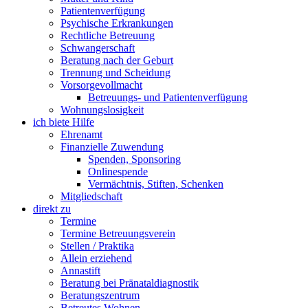
Patientenverfügung
Psychische Erkrankungen
Rechtliche Betreuung
Schwangerschaft
Beratung nach der Geburt
Trennung und Scheidung
Vorsorgevollmacht
Betreuungs- und Patientenverfügung
Wohnungslosigkeit
ich biete Hilfe
Ehrenamt
Finanzielle Zuwendung
Spenden, Sponsoring
Onlinespende
Vermächtnis, Stiften, Schenken
Mitgliedschaft
direkt zu
Termine
Termine Betreuungsverein
Stellen / Praktika
Allein erziehend
Annastift
Beratung bei Pränataldiagnostik
Beratungszentrum
Betreutes Wohnen