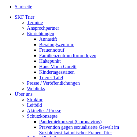
Startseite
SKF Trier
Termine
Ansprechpartner
Einrichtungen
Annastift
Beratungszentrum
Frauennotruf
Familienzentrum forum feyen
Haltepunkt
Haus Maria Goretti
Kindertagesstätten
Trierer Tafel
Presse / Veröffentlichungen
Weblinks
Über uns
Struktur
Leitbild
Aktuelles / Presse
Schutzkonzepte
Pandemiekonzept (Coronavirus)
Prävention gegen sexualisierte Gewalt im
Sozialdienst katholischer Frauen Trier