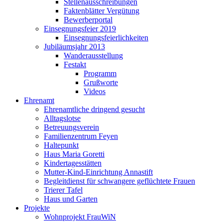
Stellenausschreibungen
Faktenblätter Vergütung
Bewerberportal
Einsegnungsfeier 2019
Einsegnungsfeierlichkeiten
Jubiläumsjahr 2013
Wanderausstellung
Festakt
Programm
Grußworte
Videos
Ehrenamt
Ehrenamtliche dringend gesucht
Alltagslotse
Betreuungsverein
Familienzentrum Feyen
Haltepunkt
Haus Maria Goretti
Kindertagesstätten
Mutter-Kind-Einrichtung Annastift
Begleitdienst für schwangere geflüchtete Frauen
Trierer Tafel
Haus und Garten
Projekte
Wohnprojekt FrauWiN