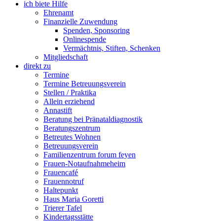
ich biete Hilfe
Ehrenamt
Finanzielle Zuwendung
Spenden, Sponsoring
Onlinespende
Vermächtnis, Stiften, Schenken
Mitgliedschaft
direkt zu
Termine
Termine Betreuungsverein
Stellen / Praktika
Allein erziehend
Annastift
Beratung bei Pränataldiagnostik
Beratungszentrum
Betreutes Wohnen
Betreuungsverein
Familienzentrum forum feyen
Frauen-Notaufnahmeheim
Frauencafé
Frauennotruf
Haltepunkt
Haus Maria Goretti
Trierer Tafel
Kindertagsstätte