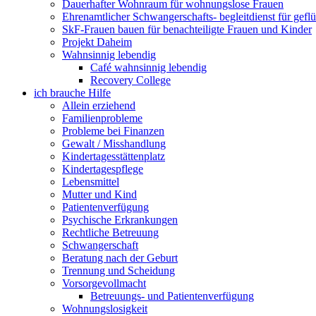
Dauerhafter Wohnraum für wohnungslose Frauen
Ehrenamtlicher Schwangerschafts- begleitdienst für gefl
SkF-Frauen bauen für benachteiligte Frauen und Kinder
Projekt Daheim
Wahnsinnig lebendig
Café wahnsinnig lebendig
Recovery College
ich brauche Hilfe
Allein erziehend
Familienprobleme
Probleme bei Finanzen
Gewalt / Misshandlung
Kindertagesstättenplatz
Kindertagespflege
Lebensmittel
Mutter und Kind
Patientenverfügung
Psychische Erkrankungen
Rechtliche Betreuung
Schwangerschaft
Beratung nach der Geburt
Trennung und Scheidung
Vorsorgevollmacht
Betreuungs- und Patientenverfügung
Wohnungslosigkeit