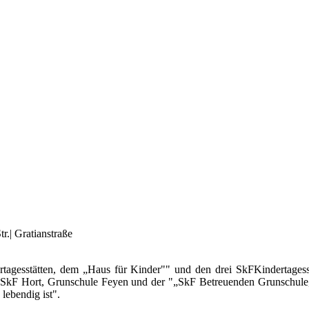
r.| Gratianstraße
rtagesstätten, dem „Haus für Kinder"" und den drei SkFKindertagesstä
m „SkF Hort, Grunschule Feyen und der "„SkF Betreuenden Grunschule, 
lebendig ist".