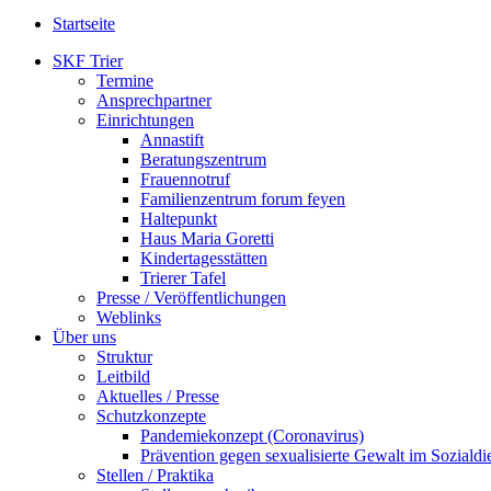
Startseite
SKF Trier
Termine
Ansprechpartner
Einrichtungen
Annastift
Beratungszentrum
Frauennotruf
Familienzentrum forum feyen
Haltepunkt
Haus Maria Goretti
Kindertagesstätten
Trierer Tafel
Presse / Veröffentlichungen
Weblinks
Über uns
Struktur
Leitbild
Aktuelles / Presse
Schutzkonzepte
Pandemiekonzept (Coronavirus)
Prävention gegen sexualisierte Gewalt im Sozialdie
Stellen / Praktika