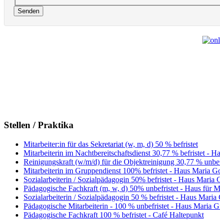
Senden
Stellen / Praktika
Mitarbeiter:in für das Sekretariat (w, m, d) 50 % befristet
Mitarbeiterin im Nachtbereitschaftsdienst 30,77 % befristet - H
Reinigungskraft (w/m/d) für die Objektreinigung 30,77 % unbefri
Mitarbeiterin im Gruppendienst 100% befristet - Haus Maria Go
Sozialarbeiterin / Sozialpädagogin 50% befristet - Haus Maria G
Pädagogische Fachkraft (m, w, d) 50% unbefristet - Haus für 
Sozialarbeiterin / Sozialpädagogin 50 % befristet - Haus Maria 
Pädagogische Mitarbeiterin - 100 % unbefristet - Haus Maria Gr
Pädagogische Fachkraft 100 % befristet - Café Haltepunkt