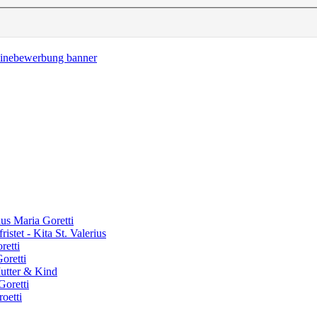
aus Maria Goretti
stet - Kita St. Valerius
retti
oretti
Mutter & Kind
Goretti
oetti