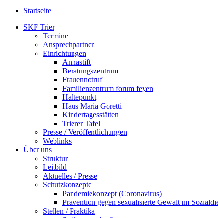
Startseite
SKF Trier
Termine
Ansprechpartner
Einrichtungen
Annastift
Beratungszentrum
Frauennotruf
Familienzentrum forum feyen
Haltepunkt
Haus Maria Goretti
Kindertagesstätten
Trierer Tafel
Presse / Veröffentlichungen
Weblinks
Über uns
Struktur
Leitbild
Aktuelles / Presse
Schutzkonzepte
Pandemiekonzept (Coronavirus)
Prävention gegen sexualisierte Gewalt im Sozialdie
Stellen / Praktika