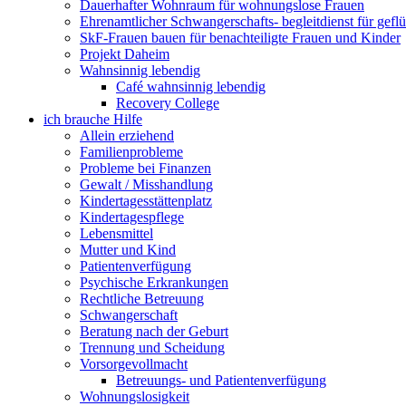
Dauerhafter Wohnraum für wohnungslose Frauen
Ehrenamtlicher Schwangerschafts- begleitdienst für gefl
SkF-Frauen bauen für benachteiligte Frauen und Kinder
Projekt Daheim
Wahnsinnig lebendig
Café wahnsinnig lebendig
Recovery College
ich brauche Hilfe
Allein erziehend
Familienprobleme
Probleme bei Finanzen
Gewalt / Misshandlung
Kindertagesstättenplatz
Kindertagespflege
Lebensmittel
Mutter und Kind
Patientenverfügung
Psychische Erkrankungen
Rechtliche Betreuung
Schwangerschaft
Beratung nach der Geburt
Trennung und Scheidung
Vorsorgevollmacht
Betreuungs- und Patientenverfügung
Wohnungslosigkeit