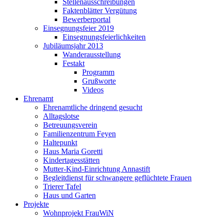
Stellenausschreibungen
Faktenblätter Vergütung
Bewerberportal
Einsegnungsfeier 2019
Einsegnungsfeierlichkeiten
Jubiläumsjahr 2013
Wanderausstellung
Festakt
Programm
Grußworte
Videos
Ehrenamt
Ehrenamtliche dringend gesucht
Alltagslotse
Betreuungsverein
Familienzentrum Feyen
Haltepunkt
Haus Maria Goretti
Kindertagesstätten
Mutter-Kind-Einrichtung Annastift
Begleitdienst für schwangere geflüchtete Frauen
Trierer Tafel
Haus und Garten
Projekte
Wohnprojekt FrauWiN