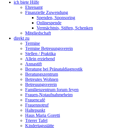
ich biete Hilfe
Ehrenamt
Finanzielle Zuwendung
Spenden, Sponsoring
Onlinespende
Vermächtnis, Stiften, Schenken
Mitgliedschaft
direkt zu
Termine
Termine Betreuungsverein
Stellen / Praktika
Allein erziehend
Annastift
Beratung bei Pränataldiagnostik
Beratungszentrum
Betreutes Wohnen
Betreuungsverein
Familienzentrum forum feyen
Frauen-Notaufnahmeheim
Frauencafé
Frauennotruf
Haltepunkt
Haus Maria Goretti
Trierer Tafel
Kindertagsstätte