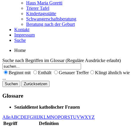
Haus Maria Goretti
Trierer Tafel
Kindertagsstätte
Schwangerschaftsberatung
Beratung nach der Geburt
Kontakt
Impressum
Suche
Home
Suche nach Begriffen im Glossar (Reguläre Ausdrücke erlaubt)
Beginnt mit
Enthält
Genauer Treffer
Klingt ähnlich wie
...
Zurücksetzen
Glossare
Sozialdienst katholischer Frauen
Alle
A
B
C
D
E
F
G
H
I
J
K
L
M
N
O
P
Q
R
S
T
U
V
W
X
Y
Z
Begriff
Definition