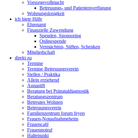
Vorsorgevollmacht
Betreuungs- und Patientenverfügung
Wohnungslosigkeit
ich biete Hilfe
Ehrenamt
Finanzielle Zuwendung
Spenden, Sponsoring
Onlinespende
Vermächtnis, Stiften, Schenken
Mitgliedschaft
direkt zu
Termine
Termine Betreuungsverein
Stellen / Praktika
Allein erziehend
Annastift
Beratung bei Pränataldiagnostik
Beratungszentrum
Betreutes Wohnen
Betreuungsverein
Familienzentrum forum feyen
Frauen-Notaufnahmeheim
Frauencafé
Frauennotruf
Haltepunkt