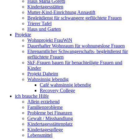
Haus Maria Goretti
Kindertagesstätten
Mutter-Kind-Einrichtung Annastift
Begleitdienst für schwangere geflüchtete Frauen
Trierer Tafel
Haus und Garten
Projekte
Wohnprojekt FrauWiN
Dauerhafter Wohnraum für wohnungslose Frauen
Ehrenamtlicher Schwangerschafts- begleitdienst für
geflüchtete Frauen
SkF-Frauen bauen für benachteiligte Frauen und
Kinder
Projekt Daheim
Wahnsinnig lebendig
Café wahnsinnig lebendig
Recovery College
ich brauche Hilfe
Allein erziehend
Familienprobleme
Probleme bei Finanzen
Gewalt / Misshandlung
Kindertagesstättenplatz
Kindertagespflege
Lebensmittel