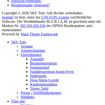
Passwort vergessen?
Benutzername vergessen?
Copyright © 2026 SKF Trier. Alle Rechte vorbehalten.
Joomla!
ist freie, unter der
GNU/GPL-Lizenz
veröffentlichte
Software. Die Wortbildmarke M.A.R.I.A.M. ist geschützt unter der
Marken-Nr.
302 016 026 026
des DPMA Bundespatent- und -
markenamtes.
Powered by
Warp Theme Framework
SKF Trier
Termine
Ansprechpartner
Einrichtungen
Annastift
Beratungszentrum
Frauennotruf
Familienzentrum forum feyen
Haltepunkt
Haus Maria Goretti
Kindertagesstätten
Trierer Tafel
Presse / Veröffentlichungen
Weblinks
Über uns