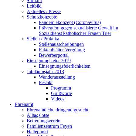
Struktur
Leitbild
Aktuelles / Presse
Schutzkonzepte
Pandemiekonzept (Coronavirus)
Prävention gegen sexualisierte Gewalt im
Sozialdienst katholischer Frauen Trier
Stellen / Praktika
Stellenausschreibungen
Faktenblätter Vergütung
Bewerberportal
Einsegnungsfeier 2019
Einsegnungsfeierlichkeiten
Jubiläumsjahr 2013
Wanderausstellung
Festakt
Programm
Grußworte
Videos
Ehrenamt
Ehrenamtliche dringend gesucht
Alltagslotse
Betreuungsverein
Familienzentrum Feyen
Haltepunkt