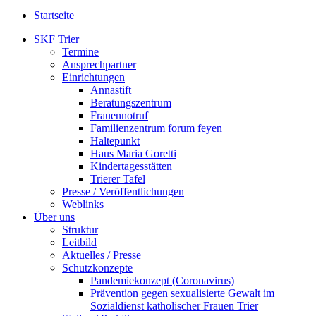
Startseite
SKF Trier
Termine
Ansprechpartner
Einrichtungen
Annastift
Beratungszentrum
Frauennotruf
Familienzentrum forum feyen
Haltepunkt
Haus Maria Goretti
Kindertagesstätten
Trierer Tafel
Presse / Veröffentlichungen
Weblinks
Über uns
Struktur
Leitbild
Aktuelles / Presse
Schutzkonzepte
Pandemiekonzept (Coronavirus)
Prävention gegen sexualisierte Gewalt im
Sozialdienst katholischer Frauen Trier