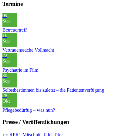
Termine
09
Sep
Betreuertreff
16
Sep
Vertrauenssache Vollmacht
22
Sep
Psychatrie im Film
30
Sep
Selbstbestimmen bis zuletzt – die Patientenverfügung
28
Okt
Pflegebedürftig – was nun?
Presse / Veröffentlichungen
RPR1 Mitschnitt Tafel Trier