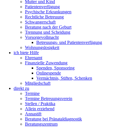
Mutter und Kind
Patientenverfügung
Psychische Erkrankungen
Rechtliche Betreuung
Schwangerschaft
Beratung nach der Geburt
Trennung und Scheidung
Vorsorgevollmacht
Betreuungs- und Patientenverfügung
Wohnungslosigkeit
ich biete Hilfe
Ehrenamt
Finanzielle Zuwendung
Spenden, Sponsoring
Onlinespende
Vermächtnis, Stiften, Schenken
Mitgliedschaft
direkt zu
Termine
Termine Betreuungsverein
Stellen / Praktika
Allein erziehend
Annastift
Beratung bei Pränataldiagnostik
Beratungszentrum