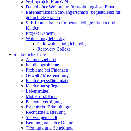
Wohnprojekt FrauWiN
Dauerhafter Wohnraum für wohnungslose Frauen
Ehrenamtlicher Schwangerschafts- begleitdienst für
geflüchtete Frauen
SkF-Frauen bauen für benachteiligte Frauen und
Kinder
Projekt Daheim
Wahnsinnig lebendig
Café wahnsinnig lebendig
Recovery College
ich brauche Hilfe
Allein erziehend
Familienprobleme
Probleme bei Finanzen
Gewalt / Misshandlung
Kindertagesstättenplatz
Kindertagespflege
Lebensmittel
Mutter und Kind
Patientenverfügung
Psychische Erkrankungen
Rechtliche Betreuung
Schwangerschaft
Beratung nach der Geburt
Trennung und Scheidung