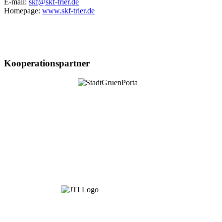
E-mail:
skf@skf-trier.de
Homepage:
www.skf-trier.de
Kooperationspartner