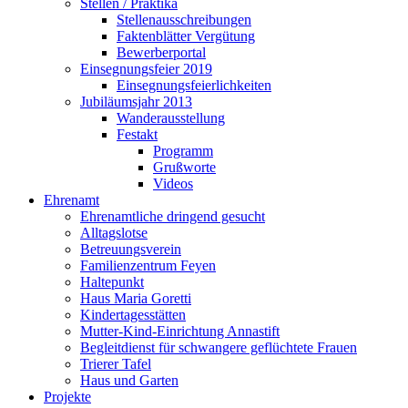
Stellen / Praktika
Stellenausschreibungen
Faktenblätter Vergütung
Bewerberportal
Einsegnungsfeier 2019
Einsegnungsfeierlichkeiten
Jubiläumsjahr 2013
Wanderausstellung
Festakt
Programm
Grußworte
Videos
Ehrenamt
Ehrenamtliche dringend gesucht
Alltagslotse
Betreuungsverein
Familienzentrum Feyen
Haltepunkt
Haus Maria Goretti
Kindertagesstätten
Mutter-Kind-Einrichtung Annastift
Begleitdienst für schwangere geflüchtete Frauen
Trierer Tafel
Haus und Garten
Projekte