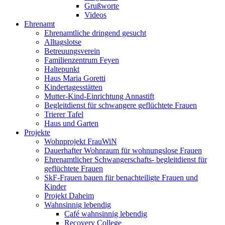
Grußworte
Videos
Ehrenamt
Ehrenamtliche dringend gesucht
Alltagslotse
Betreuungsverein
Familienzentrum Feyen
Haltepunkt
Haus Maria Goretti
Kindertagesstätten
Mutter-Kind-Einrichtung Annastift
Begleitdienst für schwangere geflüchtete Frauen
Trierer Tafel
Haus und Garten
Projekte
Wohnprojekt FrauWiN
Dauerhafter Wohnraum für wohnungslose Frauen
Ehrenamtlicher Schwangerschafts- begleitdienst für
geflüchtete Frauen
SkF-Frauen bauen für benachteiligte Frauen und
Kinder
Projekt Daheim
Wahnsinnig lebendig
Café wahnsinnig lebendig
Recovery College