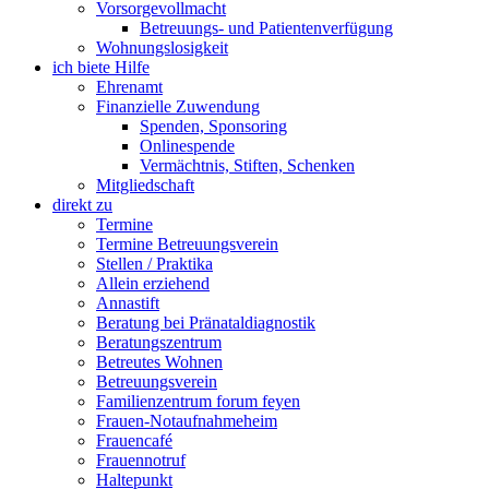
Vorsorgevollmacht
Betreuungs- und Patientenverfügung
Wohnungslosigkeit
ich biete Hilfe
Ehrenamt
Finanzielle Zuwendung
Spenden, Sponsoring
Onlinespende
Vermächtnis, Stiften, Schenken
Mitgliedschaft
direkt zu
Termine
Termine Betreuungsverein
Stellen / Praktika
Allein erziehend
Annastift
Beratung bei Pränataldiagnostik
Beratungszentrum
Betreutes Wohnen
Betreuungsverein
Familienzentrum forum feyen
Frauen-Notaufnahmeheim
Frauencafé
Frauennotruf
Haltepunkt