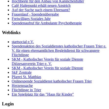
Hochbeete für den Anbau von Kaninchenfutter
Café Haltepunkt erhält neuen Anstrich
Auf der Suche nach einem Ehrenamt?
Frauenlauf - Spendenübergabe
Freiwilliges Soziales Jahr
Spendenaufruf für Ambulante Psychotherapie
Weblinks
startsocial e.V.
Spendenaktion des Sozialdienstes katholischer Frauen Trier e.
V. für einen ehrenamtlichen Begleitdienst für schwangere
Flüchtlinge
SKM - Katholischer Verein für soziale Dienste
Diözesanverein Trier e. V.
SKM - Katholischer Verein für soziale Dienste
SkF Zentrale
Pfarrei St. Matthias
Onlinespende Sozialdienst katholischer Frauen Trier
Herzenssache
Flüchtlinge in Trier
Ein Spielplatz für das "Haus für Kinder"
Login