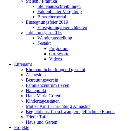
Stellen / Praktika
Stellenausschreibungen
Faktenblätter Vergütung
Bewerberportal
Einsegnungsfeier 2019
Einsegnungsfeierlichkeiten
Jubiläumsjahr 2013
Wanderausstellung
Festakt
Programm
Grußworte
Videos
Ehrenamt
Ehrenamtliche dringend gesucht
Alltagslotse
Betreuungsverein
Familienzentrum Feyen
Haltepunkt
Haus Maria Goretti
Kindertagesstätten
Mutter-Kind-Einrichtung Annastift
Begleitdienst für schwangere geflüchtete Frauen
Trierer Tafel
Haus und Garten
Projekte