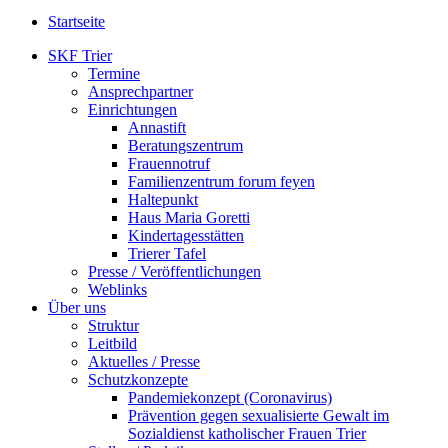
Startseite
SKF Trier
Termine
Ansprechpartner
Einrichtungen
Annastift
Beratungszentrum
Frauennotruf
Familienzentrum forum feyen
Haltepunkt
Haus Maria Goretti
Kindertagesstätten
Trierer Tafel
Presse / Veröffentlichungen
Weblinks
Über uns
Struktur
Leitbild
Aktuelles / Presse
Schutzkonzepte
Pandemiekonzept (Coronavirus)
Prävention gegen sexualisierte Gewalt im
Sozialdienst katholischer Frauen Trier