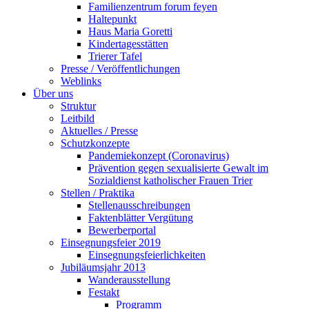
Familienzentrum forum feyen
Haltepunkt
Haus Maria Goretti
Kindertagesstätten
Trierer Tafel
Presse / Veröffentlichungen
Weblinks
Über uns
Struktur
Leitbild
Aktuelles / Presse
Schutzkonzepte
Pandemiekonzept (Coronavirus)
Prävention gegen sexualisierte Gewalt im
Sozialdienst katholischer Frauen Trier
Stellen / Praktika
Stellenausschreibungen
Faktenblätter Vergütung
Bewerberportal
Einsegnungsfeier 2019
Einsegnungsfeierlichkeiten
Jubiläumsjahr 2013
Wanderausstellung
Festakt
Programm