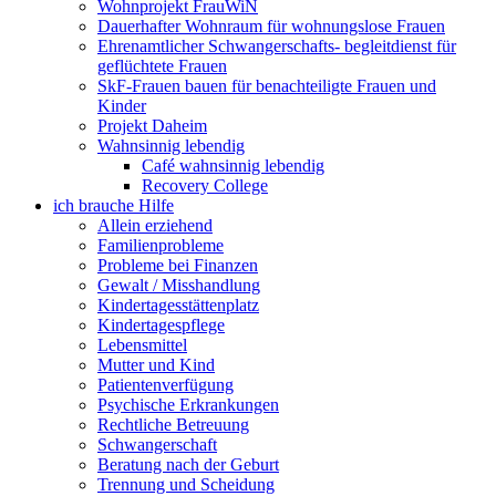
Wohnprojekt FrauWiN
Dauerhafter Wohnraum für wohnungslose Frauen
Ehrenamtlicher Schwangerschafts- begleitdienst für
geflüchtete Frauen
SkF-Frauen bauen für benachteiligte Frauen und
Kinder
Projekt Daheim
Wahnsinnig lebendig
Café wahnsinnig lebendig
Recovery College
ich brauche Hilfe
Allein erziehend
Familienprobleme
Probleme bei Finanzen
Gewalt / Misshandlung
Kindertagesstättenplatz
Kindertagespflege
Lebensmittel
Mutter und Kind
Patientenverfügung
Psychische Erkrankungen
Rechtliche Betreuung
Schwangerschaft
Beratung nach der Geburt
Trennung und Scheidung