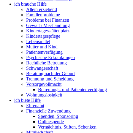
ich brauche Hilfe
Allein erziehend
Familienprobleme
Probleme bei Finanzen
Gewalt / Misshandlung
Kindertagesstättenplatz
Kindertagespflege
Lebensmittel
Mutter und Kind
Patientenverfügung
Psychische Erkrankungen
Rechtliche Betreuung
Schwangerschaft
Beratung nach der Geburt
Trennung und Scheidung
Vorsorgevollmacht
Betreuungs- und Patientenverfügung
Wohnungslosigkeit
ich biete Hilfe
Ehrenamt
Finanzielle Zuwendung
Spenden, Sponsoring
Onlinespende
Vermächtnis, Stiften, Schenken
Mitgliedschaft