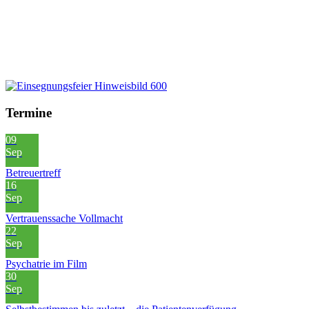
Termine
09
Sep
Betreuertreff
16
Sep
Vertrauenssache Vollmacht
22
Sep
Psychatrie im Film
30
Sep