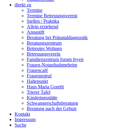
direkt zu
Termine
Termine Betreuungsverein
Stellen / Praktika
Allein erziehend
Annastift
Beratung bei Pränataldiagnostik
Beratungszentrum
Betreutes Wohnen
Betreuungsverein
Familienzentrum forum feyen
Frauen-Notaufnahmeheim
Frauencafé
Frauennotruf
Haltepunkt
Haus Maria Goretti
Trierer Tafel
Kindertagsstätte
Schwangerschaftsberatung
Beratung nach der Geburt
Kontakt
Impressum
Suche