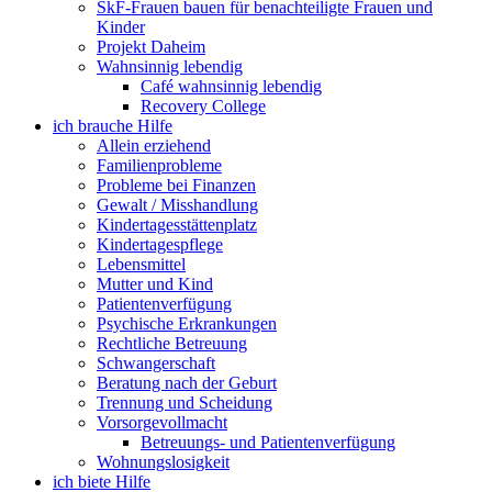
SkF-Frauen bauen für benachteiligte Frauen und
Kinder
Projekt Daheim
Wahnsinnig lebendig
Café wahnsinnig lebendig
Recovery College
ich brauche Hilfe
Allein erziehend
Familienprobleme
Probleme bei Finanzen
Gewalt / Misshandlung
Kindertagesstättenplatz
Kindertagespflege
Lebensmittel
Mutter und Kind
Patientenverfügung
Psychische Erkrankungen
Rechtliche Betreuung
Schwangerschaft
Beratung nach der Geburt
Trennung und Scheidung
Vorsorgevollmacht
Betreuungs- und Patientenverfügung
Wohnungslosigkeit
ich biete Hilfe