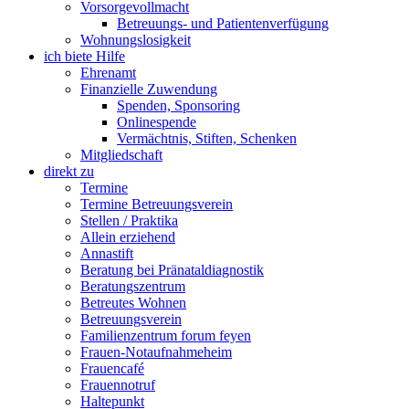
Vorsorgevollmacht
Betreuungs- und Patientenverfügung
Wohnungslosigkeit
ich biete Hilfe
Ehrenamt
Finanzielle Zuwendung
Spenden, Sponsoring
Onlinespende
Vermächtnis, Stiften, Schenken
Mitgliedschaft
direkt zu
Termine
Termine Betreuungsverein
Stellen / Praktika
Allein erziehend
Annastift
Beratung bei Pränataldiagnostik
Beratungszentrum
Betreutes Wohnen
Betreuungsverein
Familienzentrum forum feyen
Frauen-Notaufnahmeheim
Frauencafé
Frauennotruf
Haltepunkt