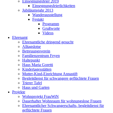
Einsegnungsfeier 2019
Einsegnungsfeierlichkeiten
Jubiläumsjahr 2013
Wanderausstellung
Festakt
Programm
Grußworte
Videos
Ehrenamt
Ehrenamtliche dringend gesucht
Alltagslotse
Betreuungsverein
Familienzentrum Feyen
Haltepunkt
Haus Maria Goretti
Kindertagesstätten
Mutter-Kind-Einrichtung Annastift
Begleitdienst für schwangere geflüchtete Frauen
Trierer Tafel
Haus und Garten
Projekte
Wohnprojekt FrauWiN
Dauerhafter Wohnraum für wohnungslose Frauen
Ehrenamtlicher Schwangerschafts- begleitdienst für
geflüchtete Frauen