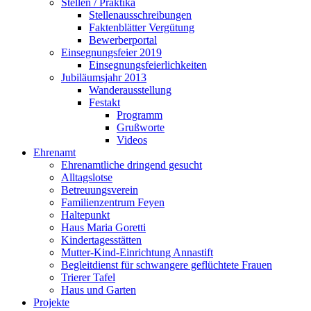
Stellen / Praktika
Stellenausschreibungen
Faktenblätter Vergütung
Bewerberportal
Einsegnungsfeier 2019
Einsegnungsfeierlichkeiten
Jubiläumsjahr 2013
Wanderausstellung
Festakt
Programm
Grußworte
Videos
Ehrenamt
Ehrenamtliche dringend gesucht
Alltagslotse
Betreuungsverein
Familienzentrum Feyen
Haltepunkt
Haus Maria Goretti
Kindertagesstätten
Mutter-Kind-Einrichtung Annastift
Begleitdienst für schwangere geflüchtete Frauen
Trierer Tafel
Haus und Garten
Projekte