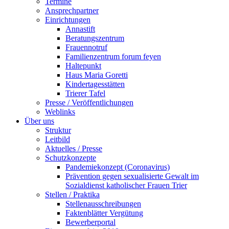
Termine
Ansprechpartner
Einrichtungen
Annastift
Beratungszentrum
Frauennotruf
Familienzentrum forum feyen
Haltepunkt
Haus Maria Goretti
Kindertagesstätten
Trierer Tafel
Presse / Veröffentlichungen
Weblinks
Über uns
Struktur
Leitbild
Aktuelles / Presse
Schutzkonzepte
Pandemiekonzept (Coronavirus)
Prävention gegen sexualisierte Gewalt im
Sozialdienst katholischer Frauen Trier
Stellen / Praktika
Stellenausschreibungen
Faktenblätter Vergütung
Bewerberportal