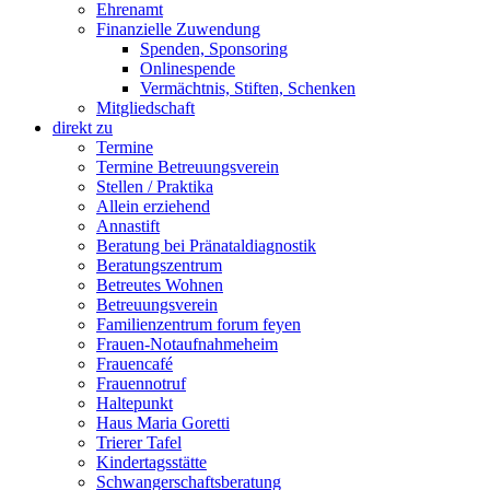
Ehrenamt
Finanzielle Zuwendung
Spenden, Sponsoring
Onlinespende
Vermächtnis, Stiften, Schenken
Mitgliedschaft
direkt zu
Termine
Termine Betreuungsverein
Stellen / Praktika
Allein erziehend
Annastift
Beratung bei Pränataldiagnostik
Beratungszentrum
Betreutes Wohnen
Betreuungsverein
Familienzentrum forum feyen
Frauen-Notaufnahmeheim
Frauencafé
Frauennotruf
Haltepunkt
Haus Maria Goretti
Trierer Tafel
Kindertagsstätte
Schwangerschaftsberatung