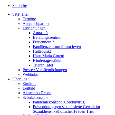
Startseite
SKF Trier
Termine
Ansprechpartner
Einrichtungen
Annastift
Beratungszentrum
Frauennotruf
Familienzentrum forum feyen
Haltepunkt
Haus Maria Goretti
Kindertagesstätten
Trierer Tafel
Presse / Veröffentlichungen
Weblinks
Über uns
Struktur
Leitbild
Aktuelles / Presse
Schutzkonzepte
Pandemiekonzept (Coronavirus)
Prävention gegen sexualisierte Gewalt im
Sozialdienst katholischer Frauen Trier