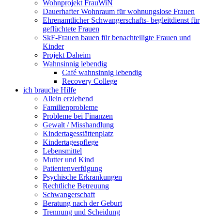
Wohnprojekt FrauWiN
Dauerhafter Wohnraum für wohnungslose Frauen
Ehrenamtlicher Schwangerschafts- begleitdienst für
geflüchtete Frauen
SkF-Frauen bauen für benachteiligte Frauen und
Kinder
Projekt Daheim
Wahnsinnig lebendig
Café wahnsinnig lebendig
Recovery College
ich brauche Hilfe
Allein erziehend
Familienprobleme
Probleme bei Finanzen
Gewalt / Misshandlung
Kindertagesstättenplatz
Kindertagespflege
Lebensmittel
Mutter und Kind
Patientenverfügung
Psychische Erkrankungen
Rechtliche Betreuung
Schwangerschaft
Beratung nach der Geburt
Trennung und Scheidung