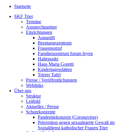
Startseite
SKF Trier
Termine
Ansprechpartner
Einrichtungen
Annastift
Beratungszentrum
Frauennotruf
Familienzentrum forum feyen
Haltepunkt
Haus Maria Goretti
Kindertagesstätten
Trierer Tafel
Presse / Veröffentlichungen
Weblinks
Über uns
Struktur
Leitbild
Aktuelles / Presse
Schutzkonzepte
Pandemiekonzept (Coronavirus)
Prävention gegen sexualisierte Gewalt im
Sozialdienst katholischer Frauen Trier