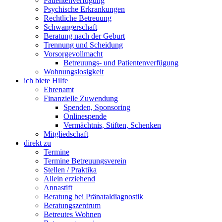
Patientenverfügung
Psychische Erkrankungen
Rechtliche Betreuung
Schwangerschaft
Beratung nach der Geburt
Trennung und Scheidung
Vorsorgevollmacht
Betreuungs- und Patientenverfügung
Wohnungslosigkeit
ich biete Hilfe
Ehrenamt
Finanzielle Zuwendung
Spenden, Sponsoring
Onlinespende
Vermächtnis, Stiften, Schenken
Mitgliedschaft
direkt zu
Termine
Termine Betreuungsverein
Stellen / Praktika
Allein erziehend
Annastift
Beratung bei Pränataldiagnostik
Beratungszentrum
Betreutes Wohnen