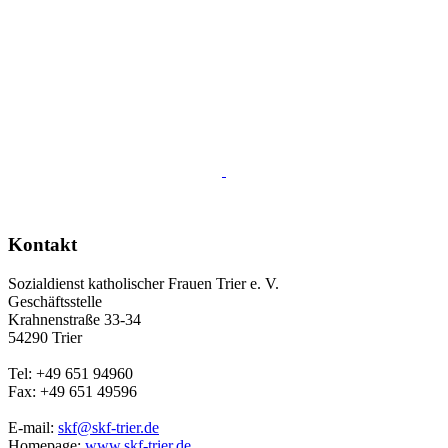
Kontakt
Sozialdienst katholischer Frauen Trier e. V.
Geschäftsstelle
Krahnenstraße 33-34
54290 Trier
Tel: +49 651 94960
Fax: +49 651 49596
E-mail:
skf@skf-trier.de
Homepage:
www.skf-trier.de