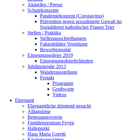
Aktuelles / Presse
Schutzkonzepte
Pandemiekonzept (Coronavirus)
Prävention gegen sexualisierte Gewalt im
Sozialdienst katholischer Frauen Trier
Stellen / Praktika
Stellenausschreibungen
Faktenblätter Vergütung
Bewerberportal
Einsegnungsfeier 2019
Einsegnungsfeierlichkeiten
Jubiläumsjahr 2013
Wanderausstellung
Festakt
Programm
Grußworte
Videos
Ehrenamt
Ehrenamtliche dringend gesucht
Alltagslotse
Betreuungsverein
Familienzentrum Feyen
Haltepunkt
Haus Maria Goretti
Kindertagesstätten