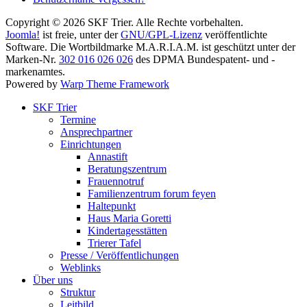
Copyright © 2026 SKF Trier. Alle Rechte vorbehalten.
Joomla!
ist freie, unter der
GNU/GPL-Lizenz
veröffentlichte
Software. Die Wortbildmarke M.A.R.I.A.M. ist geschützt unter der
Marken-Nr.
302 016 026 026
des DPMA Bundespatent- und -
markenamtes.
Powered by
Warp Theme Framework
SKF Trier
Termine
Ansprechpartner
Einrichtungen
Annastift
Beratungszentrum
Frauennotruf
Familienzentrum forum feyen
Haltepunkt
Haus Maria Goretti
Kindertagesstätten
Trierer Tafel
Presse / Veröffentlichungen
Weblinks
Über uns
Struktur
Leitbild