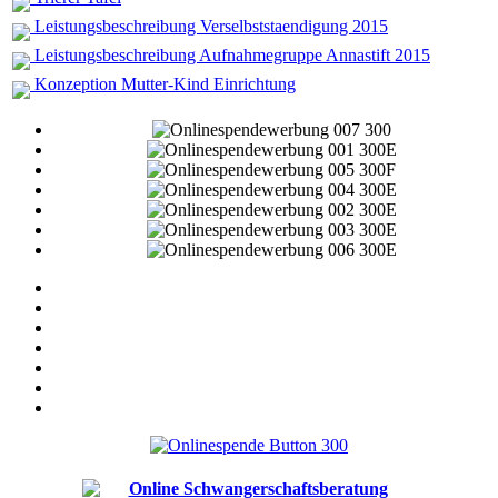
Leistungsbeschreibung Verselbststaendigung 2015
Leistungsbeschreibung Aufnahmegruppe Annastift 2015
Konzeption Mutter-Kind Einrichtung