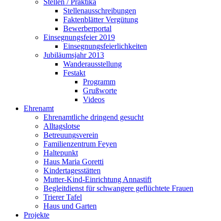
Stellen / Praktika
Stellenausschreibungen
Faktenblätter Vergütung
Bewerberportal
Einsegnungsfeier 2019
Einsegnungsfeierlichkeiten
Jubiläumsjahr 2013
Wanderausstellung
Festakt
Programm
Grußworte
Videos
Ehrenamt
Ehrenamtliche dringend gesucht
Alltagslotse
Betreuungsverein
Familienzentrum Feyen
Haltepunkt
Haus Maria Goretti
Kindertagesstätten
Mutter-Kind-Einrichtung Annastift
Begleitdienst für schwangere geflüchtete Frauen
Trierer Tafel
Haus und Garten
Projekte