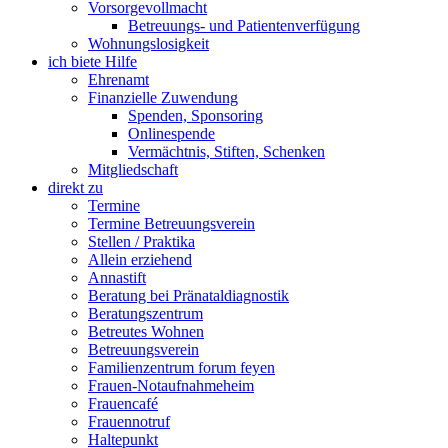
Vorsorgevollmacht
Betreuungs- und Patientenverfügung
Wohnungslosigkeit
ich biete Hilfe
Ehrenamt
Finanzielle Zuwendung
Spenden, Sponsoring
Onlinespende
Vermächtnis, Stiften, Schenken
Mitgliedschaft
direkt zu
Termine
Termine Betreuungsverein
Stellen / Praktika
Allein erziehend
Annastift
Beratung bei Pränataldiagnostik
Beratungszentrum
Betreutes Wohnen
Betreuungsverein
Familienzentrum forum feyen
Frauen-Notaufnahmeheim
Frauencafé
Frauennotruf
Haltepunkt