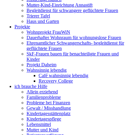
Mutter-Kind-Einrichtung Annastift
Begleitdienst für schwangere geflüchtete Frauen
Trierer Tafel
Haus und Garten
Projekte
Wohnprojekt FrauWiN
Dauerhafter Wohnraum für wohnungslose Frauen
Ehrenamtlicher Schwangerschafts- begleitdienst für
geflüchtete Frauen
SkF-Frauen bauen für benachteiligte Frauen und
Kinder
Projekt Daheim
Wahnsinnig lebendig
Café wahnsinnig lebendig
Recovery College
ich brauche Hilfe
Allein erziehend
Familienprobleme
Probleme bei Finanzen
Gewalt / Misshandlung
Kindertagesstättenplatz
Kindertagespflege
Lebensmittel
Mutter und Kind