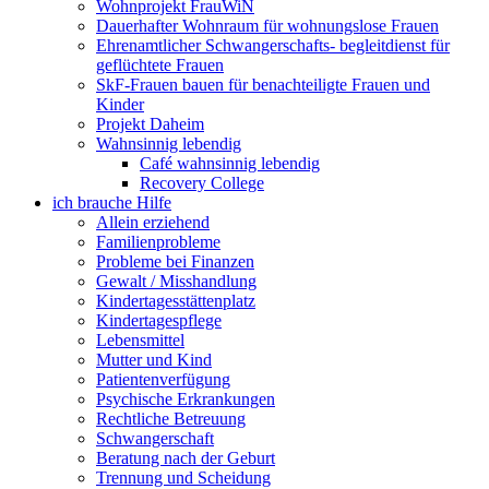
Wohnprojekt FrauWiN
Dauerhafter Wohnraum für wohnungslose Frauen
Ehrenamtlicher Schwangerschafts- begleitdienst für
geflüchtete Frauen
SkF-Frauen bauen für benachteiligte Frauen und
Kinder
Projekt Daheim
Wahnsinnig lebendig
Café wahnsinnig lebendig
Recovery College
ich brauche Hilfe
Allein erziehend
Familienprobleme
Probleme bei Finanzen
Gewalt / Misshandlung
Kindertagesstättenplatz
Kindertagespflege
Lebensmittel
Mutter und Kind
Patientenverfügung
Psychische Erkrankungen
Rechtliche Betreuung
Schwangerschaft
Beratung nach der Geburt
Trennung und Scheidung