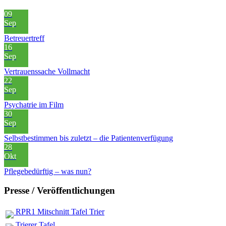
09
Sep
Betreuertreff
16
Sep
Vertrauenssache Vollmacht
22
Sep
Psychatrie im Film
30
Sep
Selbstbestimmen bis zuletzt – die Patientenverfügung
28
Okt
Pflegebedürftig – was nun?
Presse / Veröffentlichungen
RPR1 Mitschnitt Tafel Trier
Trierer Tafel