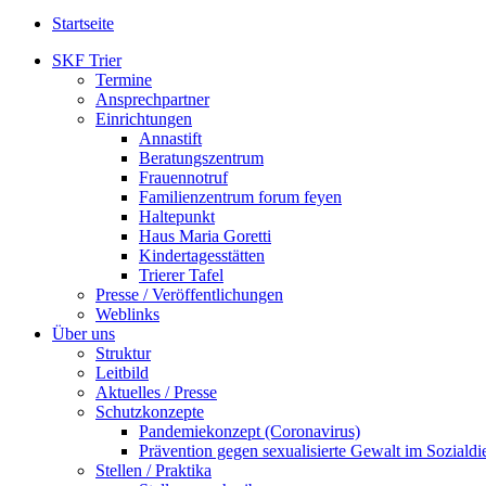
Startseite
SKF Trier
Termine
Ansprechpartner
Einrichtungen
Annastift
Beratungszentrum
Frauennotruf
Familienzentrum forum feyen
Haltepunkt
Haus Maria Goretti
Kindertagesstätten
Trierer Tafel
Presse / Veröffentlichungen
Weblinks
Über uns
Struktur
Leitbild
Aktuelles / Presse
Schutzkonzepte
Pandemiekonzept (Coronavirus)
Prävention gegen sexualisierte Gewalt im Sozialdie
Stellen / Praktika