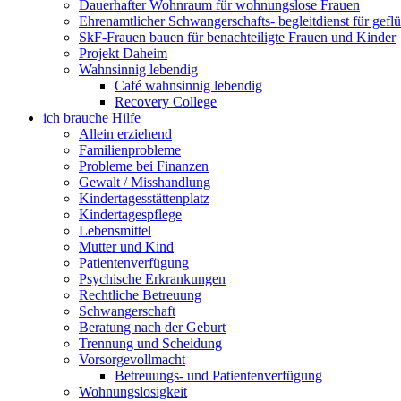
Dauerhafter Wohnraum für wohnungslose Frauen
Ehrenamtlicher Schwangerschafts- begleitdienst für gefl
SkF-Frauen bauen für benachteiligte Frauen und Kinder
Projekt Daheim
Wahnsinnig lebendig
Café wahnsinnig lebendig
Recovery College
ich brauche Hilfe
Allein erziehend
Familienprobleme
Probleme bei Finanzen
Gewalt / Misshandlung
Kindertagesstättenplatz
Kindertagespflege
Lebensmittel
Mutter und Kind
Patientenverfügung
Psychische Erkrankungen
Rechtliche Betreuung
Schwangerschaft
Beratung nach der Geburt
Trennung und Scheidung
Vorsorgevollmacht
Betreuungs- und Patientenverfügung
Wohnungslosigkeit