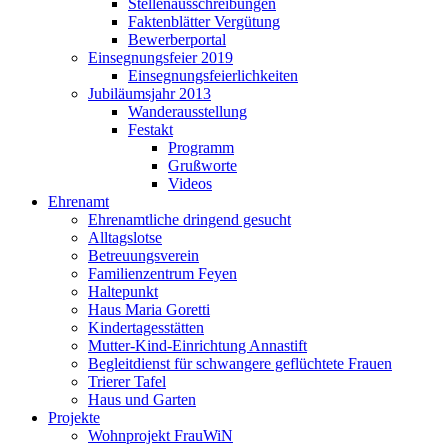
Stellenausschreibungen
Faktenblätter Vergütung
Bewerberportal
Einsegnungsfeier 2019
Einsegnungsfeierlichkeiten
Jubiläumsjahr 2013
Wanderausstellung
Festakt
Programm
Grußworte
Videos
Ehrenamt
Ehrenamtliche dringend gesucht
Alltagslotse
Betreuungsverein
Familienzentrum Feyen
Haltepunkt
Haus Maria Goretti
Kindertagesstätten
Mutter-Kind-Einrichtung Annastift
Begleitdienst für schwangere geflüchtete Frauen
Trierer Tafel
Haus und Garten
Projekte
Wohnprojekt FrauWiN