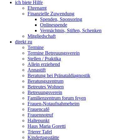
ich biete Hilfe
Ehrenamt
Finanzielle Zuwendung
Spenden, Sponsoring
Onlinespende
Vermächtnis, Stiften, Schenken
Mitgliedschaft
direkt zu
Termine
Termine Betreuungsverein
Stellen / Praktika
Allein erziehend
Annastift
Beratung bei Pränataldiagnostik
Beratungszentrum
Betreutes Wohnen
Betreuungsverein
Familienzentrum forum feyen
Frauen-Notaufnahmeheim
Frauencafé
Frauennotruf
Haltepunkt
Haus Maria Goretti
Trierer Tafel
Kindertagsstätte